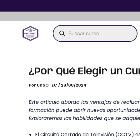
Ir
al
contenido
Búsqueda
de
productos
¿Por Qué Elegir un C
Por
UnoOTEC
/
29/08/2024
Este artículo aborda las ventajas de realiz
formación puede abrir nuevas oportunidades
Exploraremos las habilidades que se adquier
El Circuito Cerrado de Televisión (CCTV) 