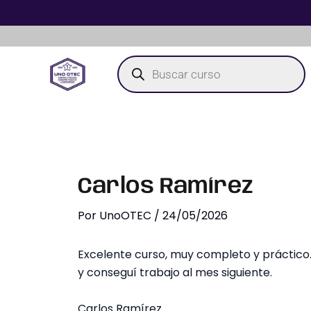
Ir
al
contenido
Búsqueda
de
productos
Carlos Ramírez
Por
UnoOTEC
/
24/05/2026
Excelente curso, muy completo y práctico. 
y conseguí trabajo al mes siguiente.
Carlos Ramírez