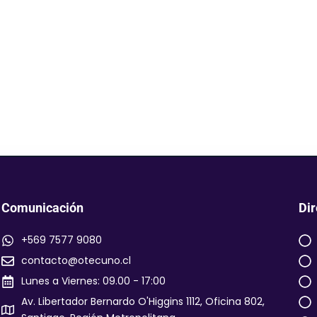
Comunicación
Dir
+569 7577 9080
contacto@otecuno.cl
Lunes a Viernes: 09.00 - 17:00
Av. Libertador Bernardo O'Higgins 1112, Oficina 802,